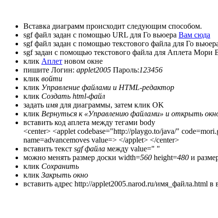
Вставка диаграмм происходит следующим способом.
sgf файл задан с помощью URL для Го вьюера
Вам сюда
sgf файл задан с помощью текстового файла для Го вьюер
sgf задан с помощью текстового файла для Аплета Мори 
клик
Аплет
новом окне
пишите Логин:
applet2005
Пароль:
123456
клик
войти
клик
Управление файлами и HTML-редактор
клик
Создать html-файл
задать
имя
для диаграммы, затем клик OK
клик
Вернуться к «Управлению файлами» и открыть окн
вставить код аплета между тегами body
<center> <applet codebase="http://playgo.to/java/" code=
name=advancemoves value=> </applet> </center>
вставить текст
sgf файла
между value=" "
можно менять размер доски width=
560
height=
480
и размер
клик
Сохранить
клик
Закрыть окно
вставить адрес http://applet2005.narod.ru/имя_файла.html в