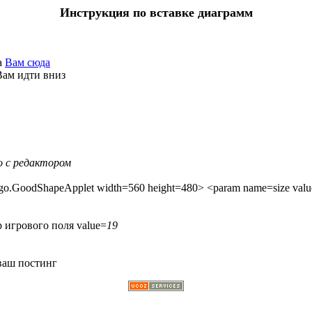
Инструкция по вставке диаграмм
а
Вам сюда
Вам идти вниз
о с редактором
mori.go.GoodShapeApplet width=560 height=480> <param name=size v
 игрового поля value=
19
 ваш постинг